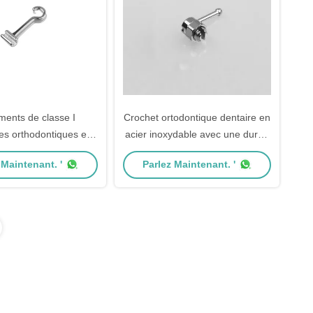
ments de classe I
Crochet ortodontique dentaire en
es orthodontiques en
acier inoxydable avec une durée
 Implant à crochet
de conservation de 3 ans
 Maintenant. '
Parlez Maintenant. '
dépliable