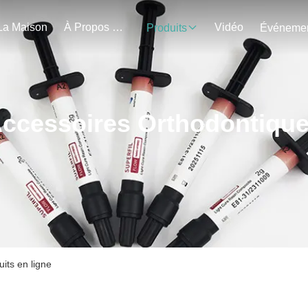
La Maison
À Propos De Nous
Vidéo
Produits
ccessoires Orthodontiqu
its en ligne