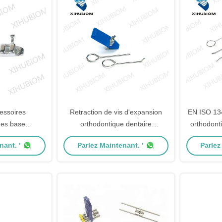
essoires
Retraction de vis d'expansion
EN ISO 13
ues base
orthodontique dentaire
orthodont
eloppe lingual
universelle II pour le traitement
hyrax d
nant. '
Parlez Maintenant. '
Parlez
chet
des dents