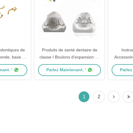
odontiques de
Produits de santé dentaire de
Instru
 ronde, base de
classe I Boulons d'expansion en
Accessoir
n avec chaîne
acier inoxydable en orthodontie
argent
nant. '
Parlez Maintenant. '
Parlez
1
2