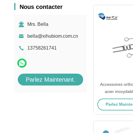
Nous contacter
Mrs. Bella
bella@xihubiom.com.cn
13758261741
Parlez Maintenant.
Accessoires orth
acier inoxydabl
dentaire pour le
Parlez Mainte
l'alignement 