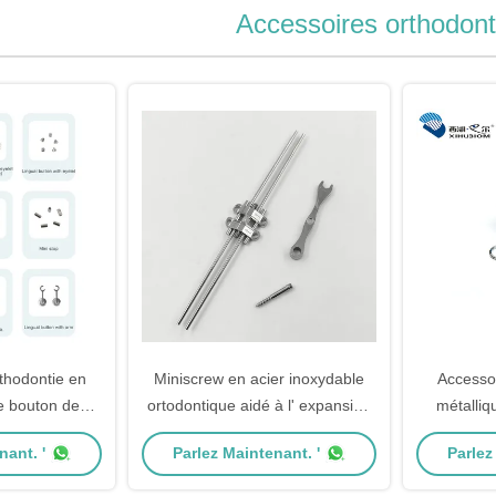
Accessoires orthodont
thodontie en
Miniscrew en acier inoxydable
Accesso
e bouton de
ortodontique aidé à l' expansion
métalliq
 déchirure de
rapide du palais
ortho
nant. '
Parlez Maintenant. '
Parlez
 II