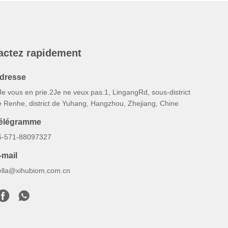
actez rapidement
dresse
Je vous en prie.2Je ne veux pas.1, LingangRd, sous-district
e Renhe, district de Yuhang, Hangzhou, Zhejiang, Chine
élégramme
6-571-88097327
-mail
ella@xihubiom.com.cn