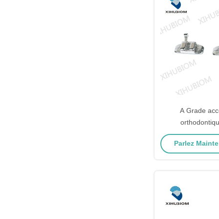
A Grade acc
orthodontiq
rectangulaire env
Parlez Mainte
avec cro