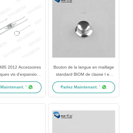
485 2012 Accessoires
Bouton de la langue en maillage
iques vis d'expansion
standard BIOM de classe I en
entaire métallique
orthodontie avec attache en
 Maintenant. '
Parlez Maintenant. '
chaîne