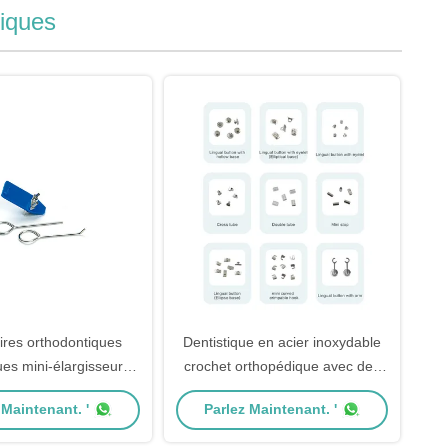
iques
ires orthodontiques
Dentistique en acier inoxydable
ues mini-élargisseur
crochet orthopédique avec des
dontique dentaire
bases variables
 Maintenant. '
Parlez Maintenant. '