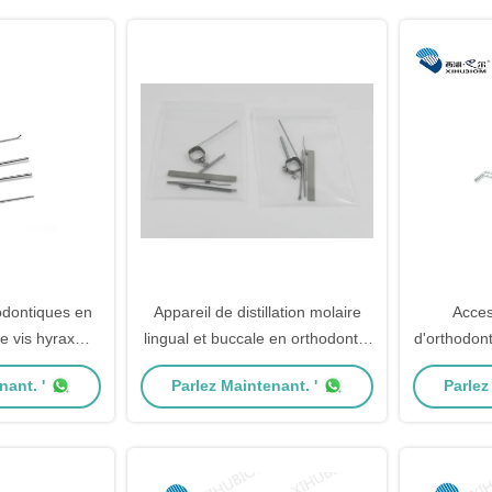
odontiques en
Appareil de distillation molaire
Acces
e vis hyrax
lingual et buccale en orthodontie
d'orthodont
 mouvement et
en acier inoxydable
nant. '
Parlez Maintenant. '
Parlez
des dents