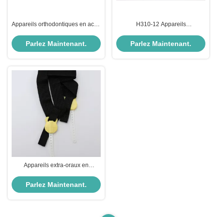
Appareils orthodontiques en acier
H310-12 Appareils
inoxydable gros petits non
orthodontiques extra-oraux
symétriques
Parlez Maintenant.
Parlez Maintenant.
Appareils extra-oraux en
plastique orthodontique Taille M
Tête haute tirante avec bouton de
Parlez Maintenant.
sécurité