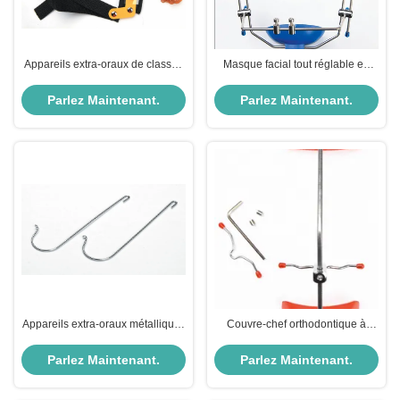
Appareils extra-oraux de classe I
Masque facial tout réglable en
pour le traitement orthodontique
acier inoxydable Appareil
d'orthodontie
Parlez Maintenant.
Parlez Maintenant.
Appareils extra-oraux métalliques
Couvre-chef orthodontique à
Appareils orthodontiques
traction inverse en acier
inoxydable réglable
Parlez Maintenant.
Parlez Maintenant.