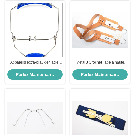
Appareils extra-oraux en acier
Métal J Crochet Tape à haute
inoxydable Masque facial
traction Appareil d'orthodontie
orthodontique réglable
Taille S M L
Parlez Maintenant.
Parlez Maintenant.