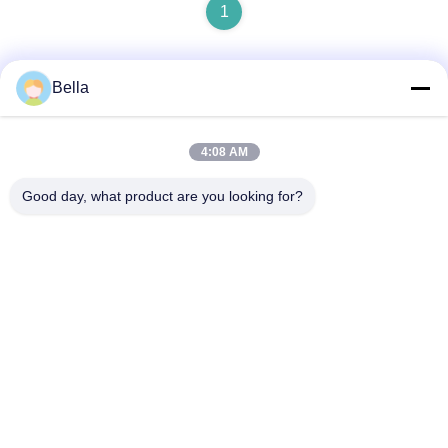
1
Bella
Contactez rapidement
4:08 AM
Adresse
Good day, what product are you looking for?
- Je vous en prie.2Je ne veux pas.1, LingangRd, sous-
district de Renhe, district de Yuhang, Hangzhou, Zhejiang,
Chine
Télégramme
86-571-88097327
E-mail
bella@xihubiom.com.cn