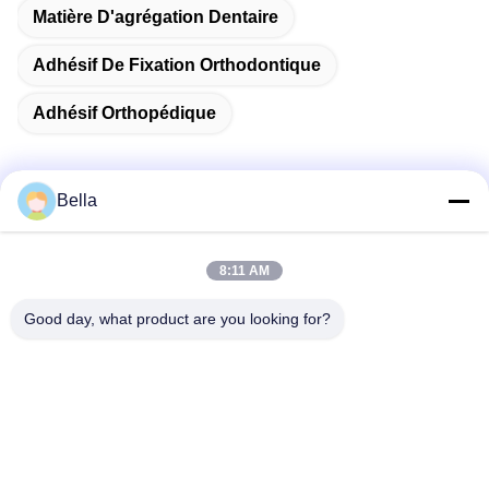
Matière D'agrégation Dentaire
Adhésif De Fixation Orthodontique
Adhésif Orthopédique
Bella
Contactez rapidement
8:11 AM
Adresse
Good day, what product are you looking for?
- Je vous en prie.2Je ne veux pas.1, LingangRd, sous-
district de Renhe, district de Yuhang, Hangzhou, Zhejiang,
Chine
Télégramme
86-571-88097327