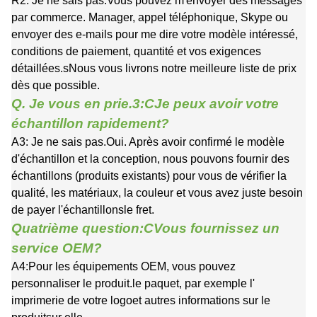
R2: Je ne sais pas.
Vous pouvez m'envoyer des messages
par commerce.
Manager, appel téléphonique, Skype ou
envoyer des e-mails pour me dire votre modèle intéressé,
conditions de paiement, quantité et vos exigences
détaillées.
s
Nous vous livrons notre meilleure liste de prix
dès que possible.
Q. Je vous en prie.
3
:
C
Je peux avoir votre
échantillon rapidement?
A3: Je ne sais pas.
Oui. Après avoir confirmé le modèle
d'échantillon et la conception, nous pouvons fournir des
échantillons (produits existants) pour vous de vérifier la
qualité, les matériaux, la couleur et vous avez juste besoin
de payer l'échantillon
s
le fret.
Quatrième question:
C
Vous fournissez un
service OEM?
A4:
Pour les équipements OEM, vous pouvez
personnaliser le produit.
le paquet
, par exemple l'
imprimerie de votre logo
et autres informations sur le