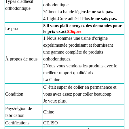
Types d'adhésif
orthodontique
orthodontique
3Ciment à bande légère
Je ne sais pas.
4.Light-Cure adhésif Plus
Je ne sais pas.
S'il vous plaît envoyez des demandes pour
Le prix
le prix exact!
Cliquez
1.Nous sommes une usine d'origine
expérimentée produisant et fournissant
une gamme complète de produits
À propos de nous
orthodontiques.
2Nous vous vendons les produits avec le
meilleur rapport qualité/prix
La Chine.
C' était super de coller en permanence et
Condition
vous avez assez pour coller beaucoup
Je veux plus.
Pays/région de
Chine
fabrication
Certifications
CE,ISO