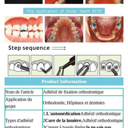
Nom de l'article
Adhésif de fixation orthodontique
Application du
Orthodontie, Hôpitaux et dentistes
projet
1.
L'automédication
Adhésif orthodontique
Types d'adhésif
2
Cure de la lumière.
Adhésif orthodontique
orthodontique
3Ciment à bande légère
Je ne sais pas.