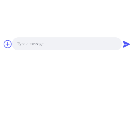
Photo
Video Call
Audio Call