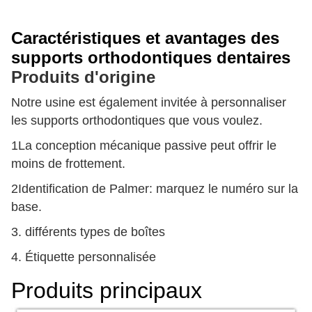
Caractéristiques et avantages des
4:08 AM
supports orthodontiques dentaires
Produits d'origine
Good day, what product are you looking for?
Notre usine est également invitée à personnaliser
les supports orthodontiques que vous voulez.
1La conception mécanique passive peut offrir le
moins de frottement.
2Identification de Palmer: marquez le numéro sur la
base.
3. différents types de boîtes
4. Étiquette personnalisée
Produits principaux